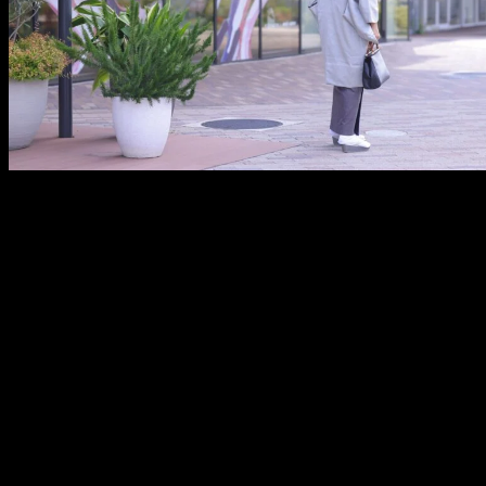
メ
イ
ン
コ
ン
テ
ン
ツ
へ
移
動