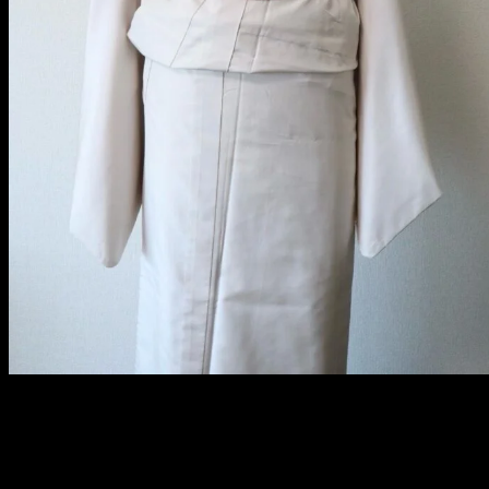
メ
イ
ン
コ
ン
テ
ン
ツ
へ
移
動