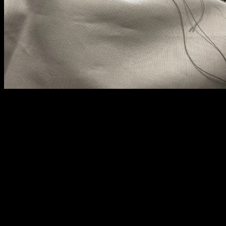
メ
イ
ン
コ
ン
テ
ン
ツ
へ
移
動