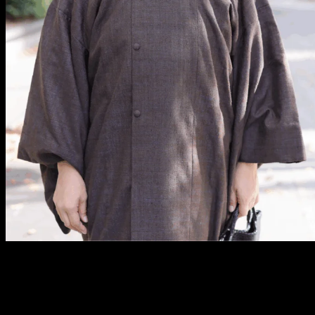
メ
イ
ン
コ
ン
テ
ン
ツ
へ
移
動