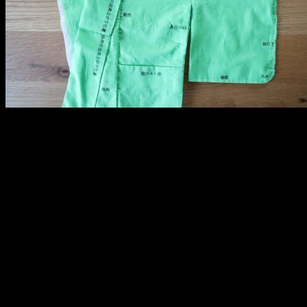
メ
イ
ン
コ
ン
テ
ン
ツ
へ
移
動