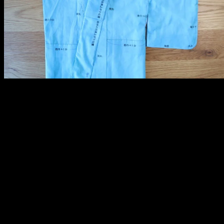
メ
イ
ン
コ
ン
テ
ン
ツ
へ
移
動