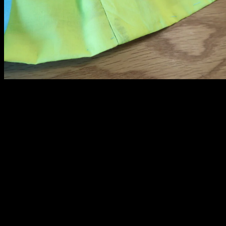
メ
イ
ン
コ
ン
テ
ン
ツ
へ
移
動