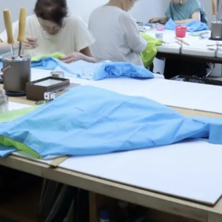
メ
イ
ン
コ
ン
テ
ン
ツ
へ
移
動