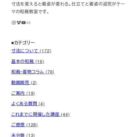
寸法を変えると着姿が変わる。仕立てと着姿の追究がテー
マの和裁教室です。
Instagram
Vimeo
YouTube
M KIMONOオンライン和裁教室
■カテゴリー
寸法について
(172)
基本の和裁
(16)
和裁・着物コラム
(76)
動画販売
(2)
ご案内
(19)
よくある質問
(4)
これまでに開催した講座
(44)
ご感想
(128)
未分類
(13)