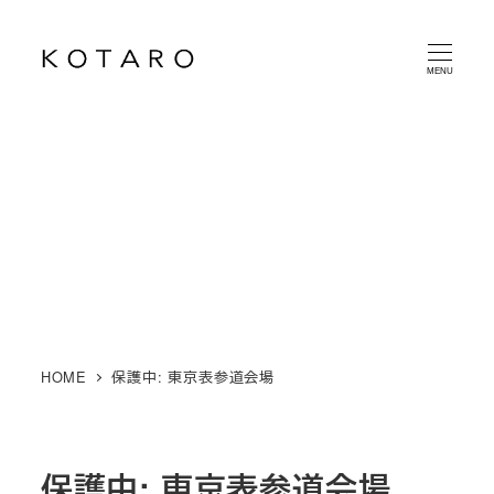
メ
イ
MENU
ン
コ
ン
テ
ン
ツ
へ
移
動
HOME
保護中: 東京表参道会場
保護中: 東京表参道会場