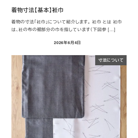
着物寸法【基本】衽巾
着物の寸法「衽巾」について紹介します。 衽巾 とは 衽巾
は、衽の布の裾部分の巾を指しています（下図参 […]
2026年6月4日
投稿日
寸法について