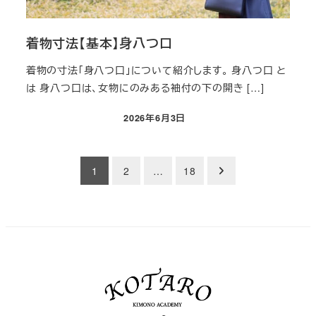
着物寸法【基本】身八つ口
着物の寸法「身八つ口」について紹介します。 身八つ口 と
は 身八つ口は、女物にのみある袖付の下の開き […]
2026年6月3日
投稿日
投
1
2
…
18
稿
の
ペ
ー
ジ