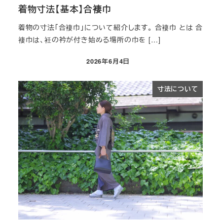
着物寸法【基本】合褄巾​
着物の寸法「合褄巾​」について紹介します。 合褄巾​ とは 合
褄巾​は、衽の衿が付き始める場所の巾を […]
2026年6月4日
投稿日
寸法について