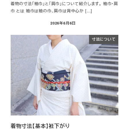
着物の寸法「袖巾​」と「肩巾」について紹介します。 袖巾・肩
巾​ とは 袖巾は袖の巾、肩巾は背中心か […]
2026年6月6日
投稿日
寸法について
着物寸法【基本】衽下がり