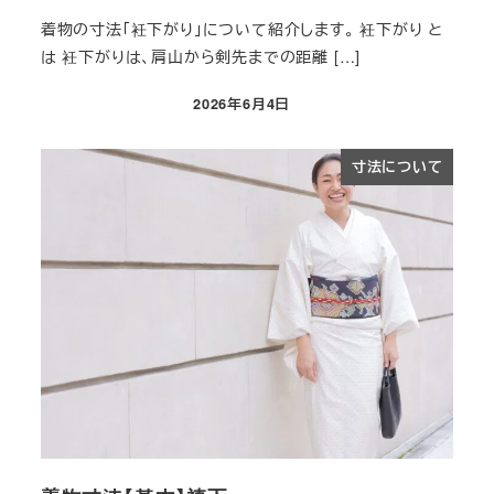
着物の寸法「衽下がり​」について紹介します。 衽下がり​ と
は 衽下がり​は、肩山から剣先までの距離 […]
2026年6月4日
投稿日
寸法について