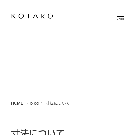
メ
イ
MENU
ン
コ
ン
テ
ン
ツ
へ
移
動
HOME
blog
寸法について
寸法について