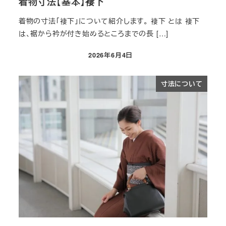
着物寸法【基本】褄下
着物の寸法「褄下​」について紹介します。 褄下​ とは 褄下​
は、裾から衿が付き始めるところまでの長 […]
2026年6月4日
投稿日
寸法について