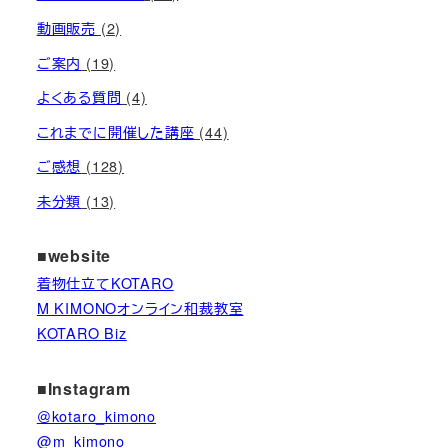
動画販売
(2)
ご案内
(19)
よくある質問
(4)
これまでに開催した講座
(44)
ご感想
(128)
未分類
(13)
■website
着物仕立てKOTARO
M KIMONOオンライン和裁教室
KOTARO Biz
■Instagram
＠kotaro_kimono
@m_kimono_