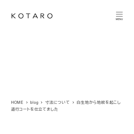
メ
イ
MENU
ン
コ
ン
テ
ン
ツ
へ
移
動
HOME
blog
寸法について
白生地から地紋を起こし
道行コートを仕立てました