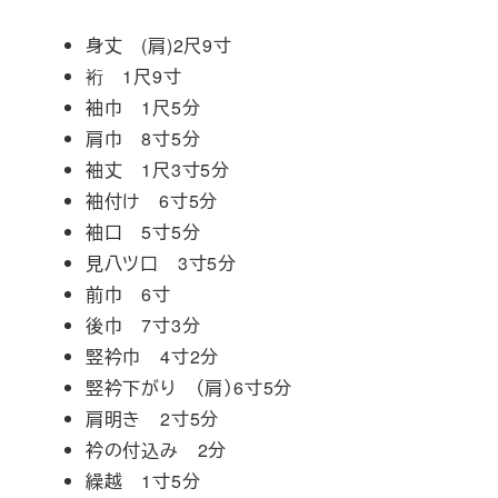
身丈 (肩)2尺9寸
裄 1尺9寸
袖巾 1尺5分
肩巾 8寸5分
袖丈 1尺3寸5分
袖付け 6寸5分
袖口 5寸5分
見八ツ口 3寸5分
前巾 6寸
後巾 7寸3分
竪衿巾 4寸2分
竪衿下がり （肩）6寸5分
肩明き 2寸5分
衿の付込み 2分
繰越 1寸5分