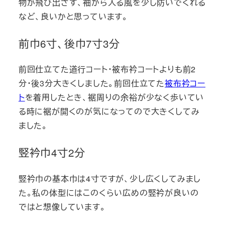
物が飛び出さず、袖から入る風を少し防いでくれる
など、良いかと思っています。
前巾6寸、後巾7寸3分
前回仕立てた道行コート・被布衿コートよりも前2
分・後3分大きくしました。前回仕立てた
被布衿コー
ト
を着用したとき、裾周りの余裕が少なく歩いてい
る時に裾が開くのが気になってので大きくしてみ
ました。
竪衿巾4寸2分
竪衿巾の基本巾は4寸ですが、少し広くしてみまし
た。私の体型にはこのくらい広めの竪衿が良いの
ではと想像しています。