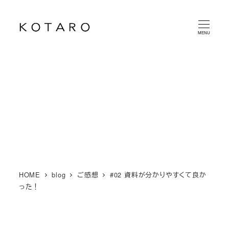
メ
イ
MENU
ン
コ
ン
テ
ン
ツ
へ
移
動
HOME
blog
ご感想
#02 資料が分かりやすくて良か
った！