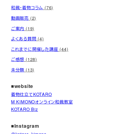
和裁・着物コラム
(76)
動画販売
(2)
ご案内
(19)
よくある質問
(4)
これまでに開催した講座
(44)
ご感想
(128)
未分類
(13)
■website
着物仕立てKOTARO
M KIMONOオンライン和裁教室
KOTARO Biz
■Instagram
＠kotaro_kimono