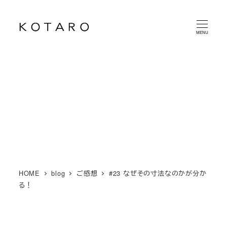
メ
イ
MENU
ン
コ
ン
テ
ン
ツ
へ
移
動
HOME
blog
ご感想
#23 なぜその寸法なのかが分か
る！