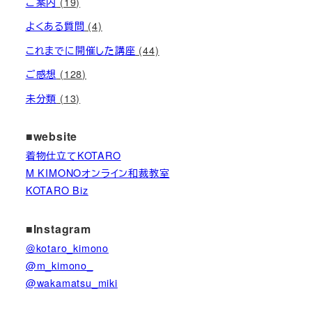
ご案内
(19)
よくある質問
(4)
これまでに開催した講座
(44)
ご感想
(128)
未分類
(13)
■website
着物仕立てKOTARO
M KIMONOオンライン和裁教室
KOTARO Biz
■Instagram
＠kotaro_kimono
@m_kimono_
@wakamatsu_miki