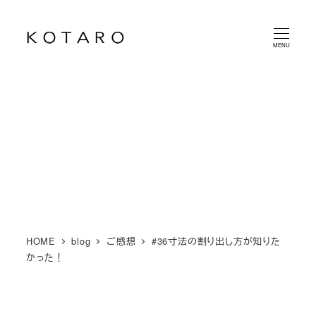
メ
イ
MENU
ン
コ
ン
テ
ン
ツ
へ
移
動
HOME
blog
ご感想
#36寸法の割り出し方が知りた
かった！