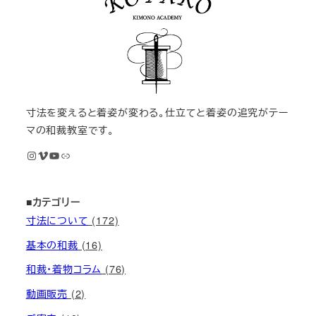
寸法を変えると着姿が変わる。仕立てと着姿の追究がテー
マの和裁教室です。
Instagram
Vimeo
YouTube
M KIMONOオンライン和裁教室
■カテゴリー
寸法について
(172)
基本の和裁
(16)
和裁・着物コラム
(76)
動画販売
(2)