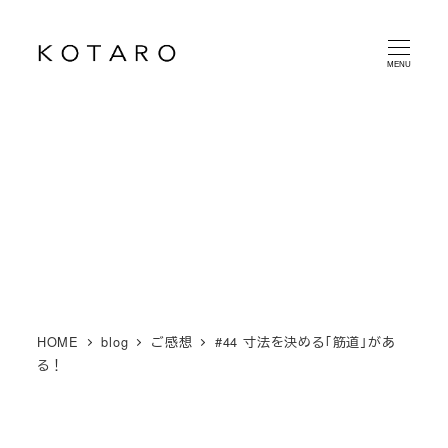
メ
イ
MENU
ン
コ
ン
テ
ン
ツ
へ
移
動
HOME
blog
ご感想
#44 寸法を決める「筋道」があ
る！