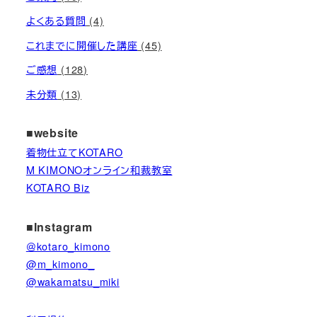
よくある質問
(4)
これまでに開催した講座
(45)
ご感想
(128)
未分類
(13)
■website
着物仕立てKOTARO
M KIMONOオンライン和裁教室
KOTARO Biz
■Instagram
＠kotaro_kimono
@m_kimono_
@wakamatsu_miki