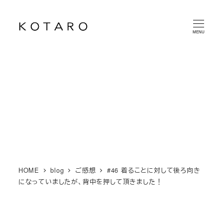
メ
イ
MENU
ン
コ
ン
テ
ン
ツ
へ
移
動
HOME
blog
ご感想
#46 着ることに対して後ろ向き
になっていましたが、背中を押して頂きました！