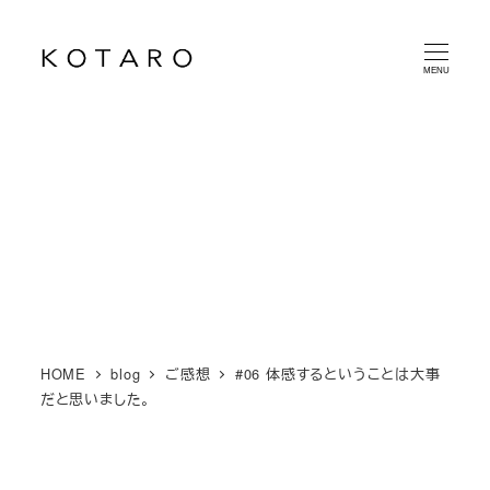
メ
イ
MENU
ン
コ
ン
テ
ン
ツ
へ
移
動
HOME
blog
ご感想
#06 体感するということは大事
だと思いました。