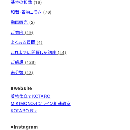
基本の和裁
(16)
和裁・着物コラム
(76)
動画販売
(2)
ご案内
(19)
よくある質問
(4)
これまでに開催した講座
(44)
ご感想
(128)
未分類
(13)
■website
着物仕立てKOTARO
M KIMONOオンライン和裁教室
KOTARO Biz
■Instagram