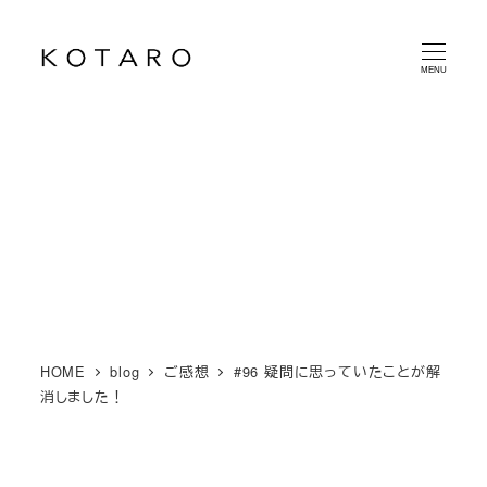
メ
イ
MENU
ン
コ
ン
テ
ン
ツ
へ
移
動
HOME
blog
ご感想
#96 疑問に思っていたことが解
消しました！