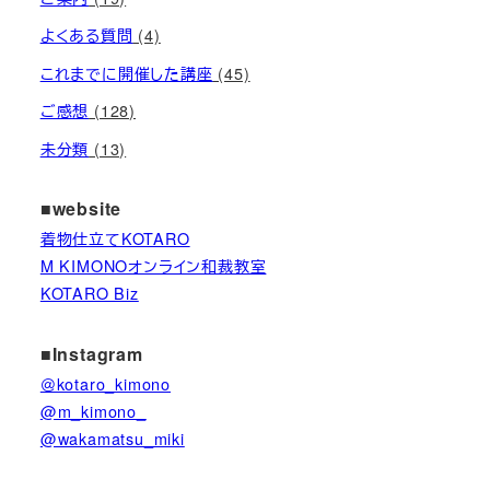
よくある質問
(4)
これまでに開催した講座
(45)
ご感想
(128)
未分類
(13)
■website
着物仕立てKOTARO
M KIMONOオンライン和裁教室
KOTARO Biz
■Instagram
＠kotaro_kimono
@m_kimono_
@wakamatsu_miki