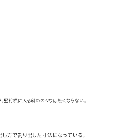
、竪衿横に入る斜めのシワは無くならない。
出し方で割り出した寸法になっている。