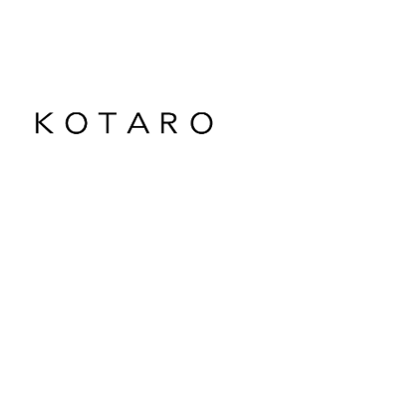
メ
イ
ン
コ
ン
テ
ン
ツ
へ
移
動