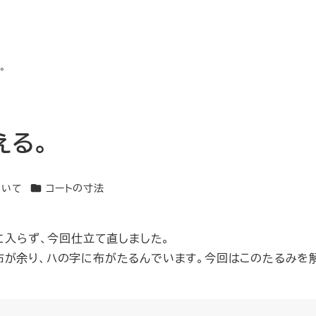
。
える。
カテゴリー
ついて
コートの寸法
に入らず、今回仕立て直しました。
布が余り、ハの字に布がたるんでいます。今回はこのたるみを