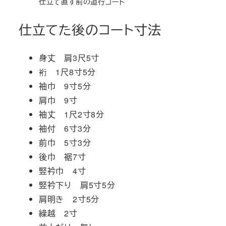
仕立て直す前の道行コート
仕立てた後のコート寸法
身丈 肩3尺5寸
裄 1尺8寸5分
袖巾 9寸5分
肩巾 9寸
袖丈 1尺2寸8分
袖付 6寸3分
前巾 5寸3分
後巾 裾7寸
竪衿巾 4寸
竪衿下り 肩5寸5分
肩明き 2寸5分
繰越 2寸