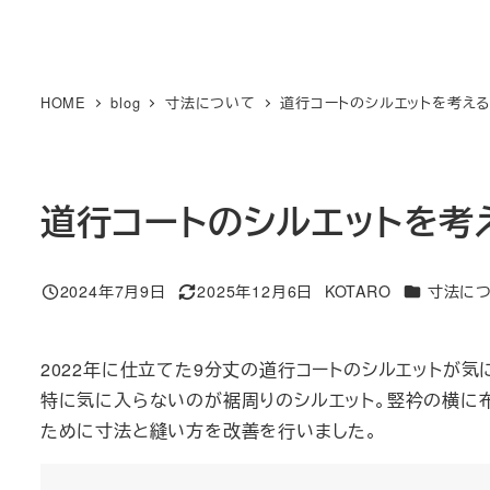
HOME
blog
寸法について
道行コートのシルエットを考える
道行コートのシルエットを考
カテゴリー
2024年7月9日
2025年12月6日
KOTARO
寸法に
投稿日
更新日
著
者
2022年に仕立てた9分丈の道行コートのシルエットが気
特に気に入らないのが裾周りのシルエット。竪衿の横に
ために寸法と縫い方を改善を行いました。