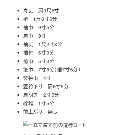
身丈 肩3尺5寸
裄 1尺8寸5分
袖巾 9寸5分
肩巾 9寸
袖丈 1尺2寸8分
袖付 6寸3分
前巾 5寸3分
後巾 7寸8分（裾7寸6分）
竪衿巾 4寸
竪衿下り 肩5寸5分
肩明き 2寸5分
繰越 1寸5分
前上がり 無し