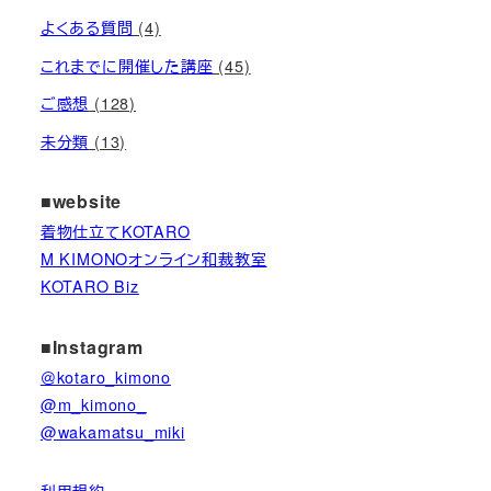
よくある質問
(4)
これまでに開催した講座
(45)
ご感想
(128)
未分類
(13)
■website
着物仕立てKOTARO
M KIMONOオンライン和裁教室
KOTARO Biz
■Instagram
＠kotaro_kimono
@m_kimono_
@wakamatsu_miki
利用規約