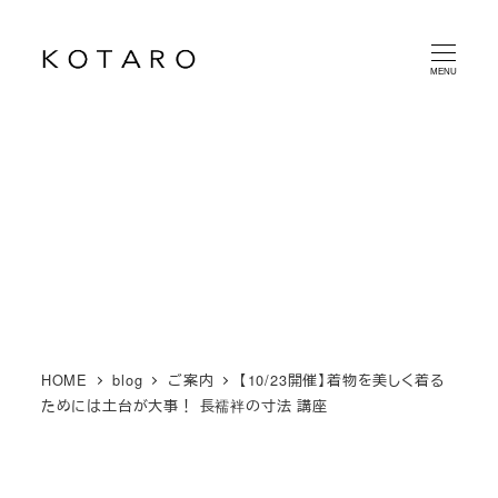
メ
イ
MENU
ン
コ
ン
テ
ン
ツ
へ
移
動
HOME
blog
ご案内
【10/23開催】着物を美しく着る
ためには土台が大事！ 長襦袢の寸法 講座