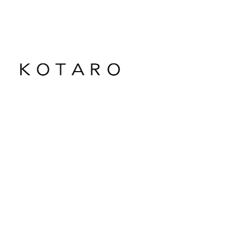
メ
イ
ン
コ
ン
テ
ン
ツ
へ
移
動