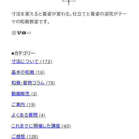
寸法を変えると着姿が変わる。仕立てと着姿の追究がテー
マの和裁教室です。
Instagram
Vimeo
YouTube
M KIMONOオンライン和裁教室
■カテゴリー
寸法について
(172)
基本の和裁
(16)
和裁・着物コラム
(76)
動画販売
(2)
ご案内
(19)
よくある質問
(4)
これまでに開催した講座
(45)
ご感想
(128)