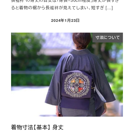
長襦袢 の身丈の目安は「身長−30cm程度」身丈が長すぎ
ると着物の裾から長襦袢が見えてしまい、短すぎ […]
2024年1月23日
投稿日
寸法について
着物寸法【基本】 身丈