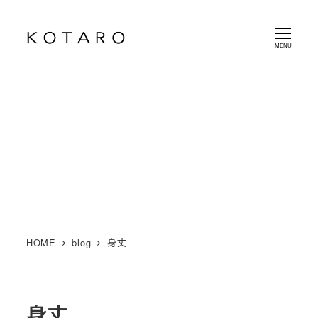
メ
イ
MENU
ン
コ
ン
テ
ン
ツ
へ
移
動
HOME
blog
身丈
身丈