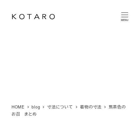
メ
イ
MENU
ン
コ
ン
テ
ン
ツ
へ
移
動
HOME
blog
寸法について
着物の寸法
焦茶色の
お召 まとめ