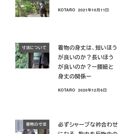
KOTARO
2021年10月11日
投稿日
着物の身丈は、短いほう
寸法について
が良いのか？長いほう
が良いのか？ー腰紐と
身丈の関係ー
KOTARO
2020年12月6日
投稿日
必ずシャープな衿合わせ
着物の寸法
になる、抱巾を反物巾の