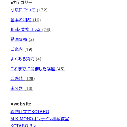
■カテゴリー
寸法について
(172)
基本の和裁
(16)
和裁・着物コラム
(76)
動画販売
(2)
ご案内
(19)
よくある質問
(4)
これまでに開催した講座
(45)
ご感想
(128)
未分類
(13)
■website
着物仕立てKOTARO
M KIMONOオンライン和裁教室
KOTARO Biz