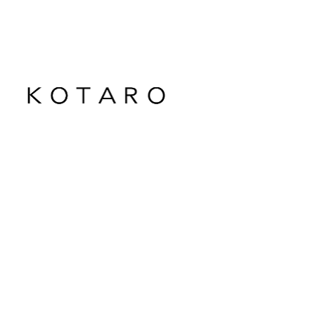
メ
イ
ン
コ
ン
テ
ン
ツ
へ
移
動