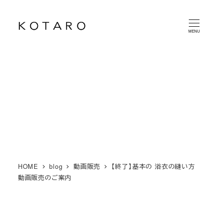
メ
イ
MENU
ン
コ
ン
テ
ン
ツ
へ
移
動
HOME
blog
動画販売
【終了】基本の 浴衣の縫い方
動画販売のご案内