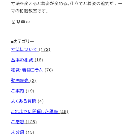
寸法を変えると着姿が変わる。仕立てと着姿の追究がテー
マの和裁教室です。
Instagram
Vimeo
YouTube
M KIMONOオンライン和裁教室
■カテゴリー
寸法について
(172)
基本の和裁
(16)
和裁・着物コラム
(76)
動画販売
(2)
ご案内
(19)
よくある質問
(4)
これまでに開催した講座
(45)
ご感想
(128)
未分類
(13)