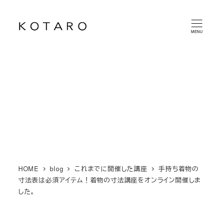
メ
イ
MENU
ン
コ
ン
テ
ン
ツ
へ
移
動
HOME
blog
これまでに開催した講座
手持ち着物の
寸法表は必須アイテム！着物の寸法講座をオンライン開催しま
した。