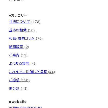
■カテゴリー
寸法について
(172)
基本の和裁
(16)
和裁・着物コラム
(76)
動画販売
(2)
ご案内
(19)
よくある質問
(4)
これまでに開催した講座
(44)
ご感想
(128)
未分類
(13)
■website
着物仕立てKOTARO