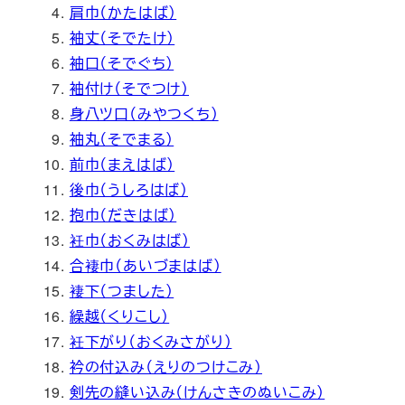
肩巾（かたはば）
袖丈（そでたけ）
袖口（そでぐち）
袖付け（そでつけ）
身八ツ口（みやつくち）
袖丸（そでまる）
前巾（まえはば）
後巾（うしろはば）
抱巾（だきはば）
衽巾（おくみはば）
合褄巾（あいづまはば）
褄下（つました）
繰越（くりこし）
衽下がり（おくみさがり）
衿の付込み（えりのつけこみ）
剣先の縫い込み（けんさきのぬいこみ）