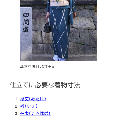
基本寸法1尺3寸＋α
仕立てに必要な着物寸法
身丈（みたけ）
裄（ゆき）
袖巾（そではば）