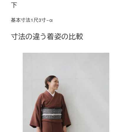
下
基本寸法1尺3寸−α
寸法の違う着姿の比較