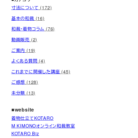
寸法について
(172)
基本の和裁
(16)
和裁・着物コラム
(76)
動画販売
(2)
ご案内
(19)
よくある質問
(4)
これまでに開催した講座
(45)
ご感想
(128)
未分類
(13)
■website
着物仕立てKOTARO
M KIMONOオンライン和裁教室
KOTARO Biz