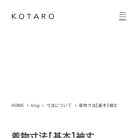
メ
イ
MENU
ン
コ
ン
テ
ン
ツ
へ
移
動
HOME
blog
寸法について
着物寸法【基本】袖丈
着物寸法【基本】袖丈