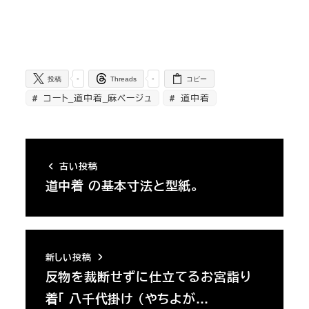
-
-
投稿
Threads
コピー
コート_道中着_麻ベージュ
道中着
古い投稿
道中着 の基本寸法と型紙。
新しい投稿
反物を裁断せずに仕立てるお宮詣り
着「 八千代掛け （やちよが…