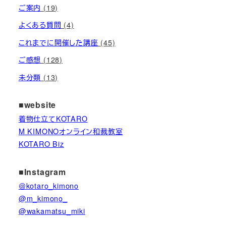
ご案内
(19)
よくある質問
(4)
これまでに開催した講座
(45)
ご感想
(128)
未分類
(13)
■website
着物仕立てKOTARO
M KIMONOオンライン和裁教室
KOTARO Biz
■Instagram
＠kotaro_kimono
@m_kimono_
@wakamatsu_miki