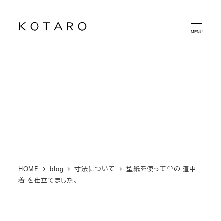
メ
イ
MENU
ン
コ
ン
テ
ン
ツ
へ
移
動
HOME
blog
寸法について
型紙を使って単の 道中
着 を仕立てました。