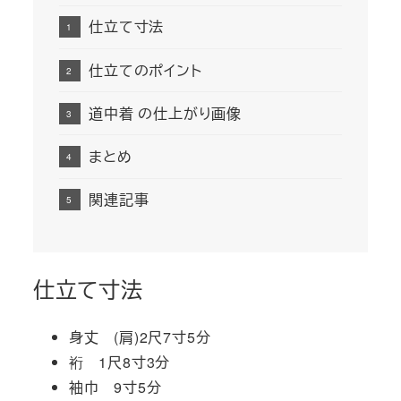
仕立て寸法
仕立てのポイント
道中着 の仕上がり画像
まとめ
関連記事
仕立て寸法
身丈 (肩)2尺7寸5分
裄 1尺8寸3分
袖巾 9寸5分