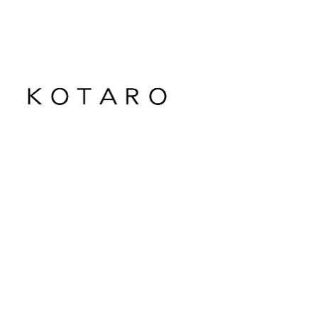
メ
イ
ン
コ
ン
テ
ン
ツ
へ
移
動