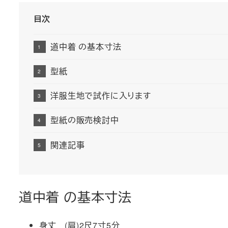
目次
道中着 の基本寸法
型紙
洋服生地で試作に入ります
型紙の販売検討中
関連記事
道中着 の基本寸法
身丈 (肩)2尺7寸5分