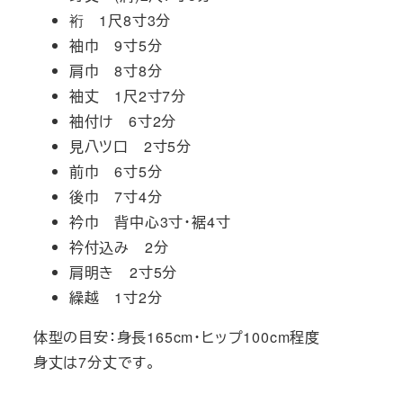
裄 1尺8寸3分
袖巾 9寸5分
肩巾 8寸8分
袖丈 1尺2寸7分
袖付け 6寸2分
見八ツ口 2寸5分
前巾 6寸5分
後巾 7寸4分
衿巾 背中心3寸・裾4寸
衿付込み 2分
肩明き 2寸5分
繰越 1寸2分
体型の目安：身長165cm・ヒップ100cm程度
身丈は7分丈です。