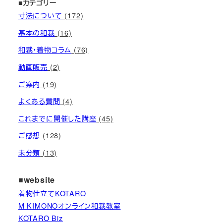
■カテゴリー
寸法について
(172)
基本の和裁
(16)
和裁・着物コラム
(76)
動画販売
(2)
ご案内
(19)
よくある質問
(4)
これまでに開催した講座
(45)
ご感想
(128)
未分類
(13)
■website
着物仕立てKOTARO
M KIMONOオンライン和裁教室
KOTARO Biz