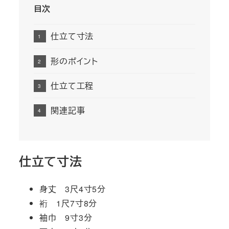
目次
仕立て寸法
形のポイント
仕立て工程
関連記事
仕立て寸法
身丈 3尺4寸5分
裄 1尺7寸8分
袖巾 9寸3分