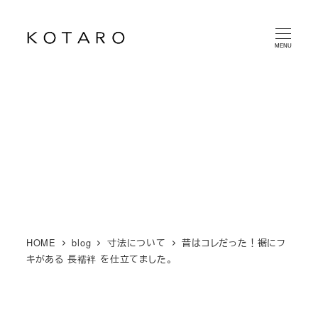
メ
イ
MENU
ン
コ
ン
テ
ン
ツ
へ
移
動
HOME
blog
寸法について
昔はコレだった！裾にフ
キがある 長襦袢 を仕立てました。