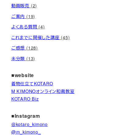
動画販売
(2)
ご案内
(19)
よくある質問
(4)
これまでに開催した講座
(45)
ご感想
(128)
未分類
(13)
■website
着物仕立てKOTARO
M KIMONOオンライン和裁教室
KOTARO Biz
■Instagram
＠kotaro_kimono
@m_kimono_