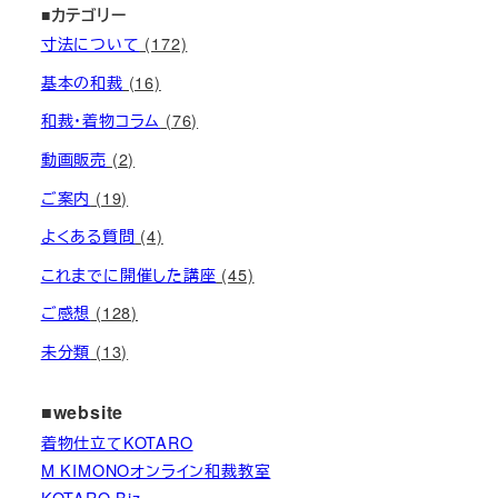
■カテゴリー
寸法について
(172)
基本の和裁
(16)
和裁・着物コラム
(76)
動画販売
(2)
ご案内
(19)
よくある質問
(4)
これまでに開催した講座
(45)
ご感想
(128)
未分類
(13)
■website
着物仕立てKOTARO
M KIMONOオンライン和裁教室
KOTARO Biz