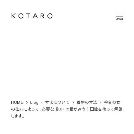
メ
イ
MENU
ン
コ
ン
テ
ン
ツ
へ
移
動
HOME
blog
寸法について
着物の寸法
衿合わせ
の仕方によって、必要な 抱巾 の量が違う！画像を使って解説
します。