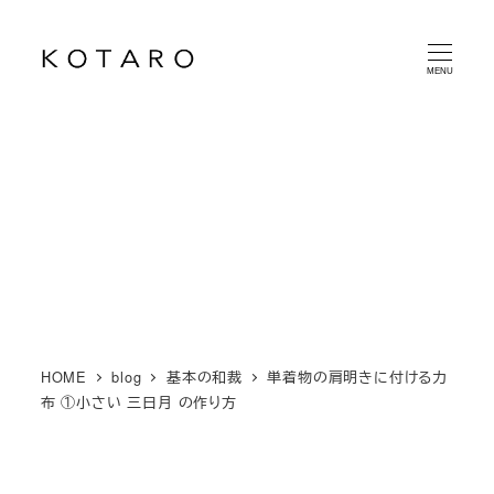
メ
イ
MENU
ン
コ
ン
テ
ン
ツ
へ
移
動
HOME
blog
基本の和裁
単着物の肩明きに付ける力
布 ①小さい 三日月 の作り方