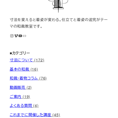
寸法を変えると着姿が変わる。仕立てと着姿の追究がテー
マの和裁教室です。
Instagram
Vimeo
YouTube
M KIMONOオンライン和裁教室
■カテゴリー
寸法について
(172)
基本の和裁
(16)
和裁・着物コラム
(76)
動画販売
(2)
ご案内
(19)
よくある質問
(4)
これまでに開催した講座
(45)