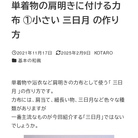
単着物の肩明きに付ける力
布 ①小さい 三日月 の作り
方
2021年11月17日
2025年2月9日
KOTARO
投稿日
更新日
著
カテゴリー
基本の和裁
者
単着物や浴衣など肩明きの力布として使う「 三日
月 」の作り方です。
力布には、肩当て、細長い物、三日月など色々な種
類がありますが
一番主流なものが今回紹介する「三日月」ではない
でしょうか。